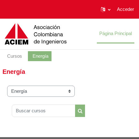
Acceder
Salta al contenido principal
Página Principal
Cursos
Energía
Energía
Categorías
Buscar cursos
Buscar cursos