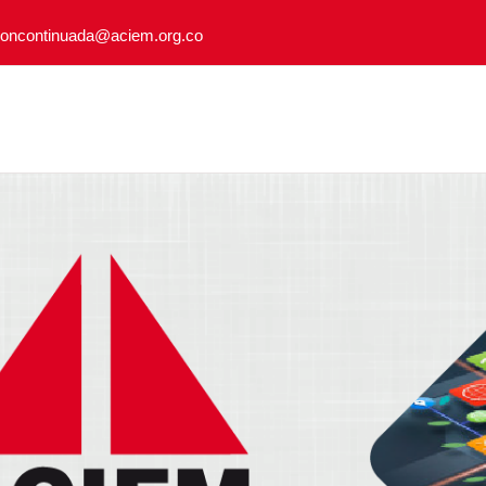
ioncontinuada@aciem.org.co